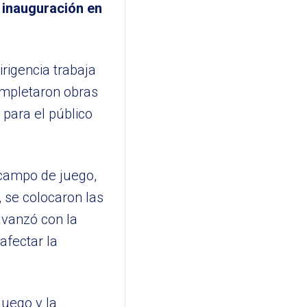
u inauguración en
rigencia trabaja
completaron obras
 para el público
l campo de juego,
 se colocaron las
avanzó con la
afectar la
juego y la