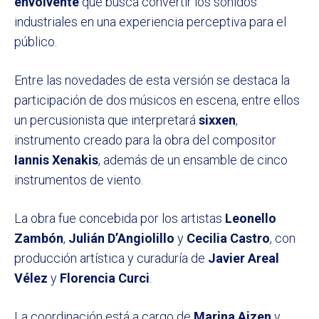
envolvente
que busca convertir los sonidos
industriales en una experiencia perceptiva para el
público.
Entre las novedades de esta versión se destaca la
participación de dos músicos en escena, entre ellos
un percusionista que interpretará
sixxen
,
instrumento creado para la obra del compositor
Iannis Xenakis
, además de un ensamble de cinco
instrumentos de viento.
La obra fue concebida por los artistas
Leonello
Zambón
,
Julián D’Angiolillo
y
Cecilia Castro
, con
producción artística y curaduría de
Javier Areal
Vélez
y
Florencia Curci
.
La coordinación está a cargo de
Marina Aizen
y