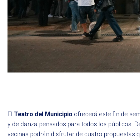
El
Teatro del Municipio
ofrecerá este fin de se
y de danza pensados para todos los públicos. D
vecinas podrán disfrutar de cuatro propuestas 