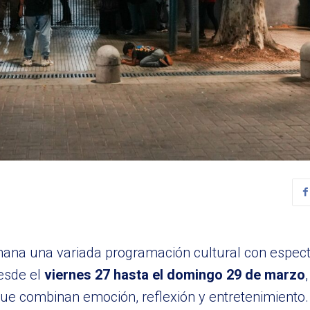
mana una variada programación cultural con espect
esde el
viernes 27 hasta el domingo 29 de marzo
que combinan emoción, reflexión y entretenimiento.