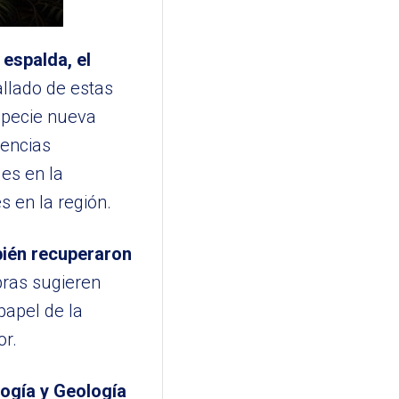
 espalda, el
allado de estas
especie nueva
rencias
es en la
s en la región.
mbién recuperaron
bras sugieren
papel de la
or.
logía y Geología