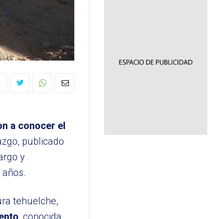
on a conocer el
lazgo, publicado
argo y
 años.
ra tehuelche,
iento
, conocida