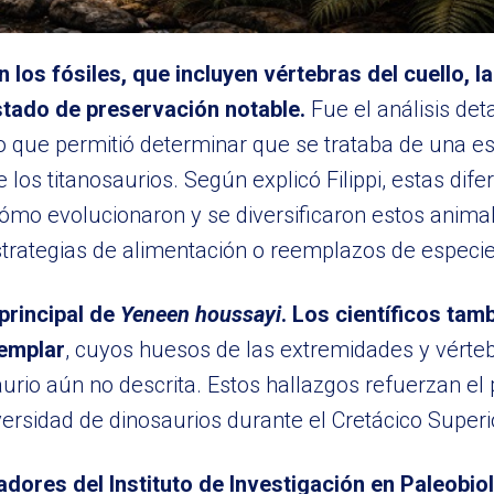
 los fósiles, que incluyen vértebras del cuello, la
estado de preservación notable.
Fue el análisis det
 lo que permitió determinar que se trataba de una 
 los titanosaurios. Según explicó Filippi, estas dife
ómo evolucionaron y se diversificaron estos animal
strategias de alimentación o reemplazos de especie
principal de
Yeneen houssayi
. Los científicos ta
jemplar
, cuyos huesos de las extremidades y vérte
urio aún no descrita. Estos hallazgos refuerzan el 
ersidad de dinosaurios durante el Cretácico Superi
adores del Instituto de Investigación en Paleobio