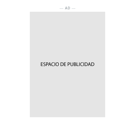
― AD ―