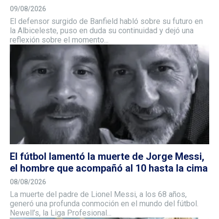
09/08/2026
El defensor surgido de Banfield habló sobre su futuro en
la Albiceleste, puso en duda su continuidad y dejó una
reflexión sobre el momento...
El fútbol lamentó la muerte de Jorge Messi,
el hombre que acompañó al 10 hasta la cima
08/08/2026
La muerte del padre de Lionel Messi, a los 68 años,
generó una profunda conmoción en el mundo del fútbol.
Newell’s, la Liga Profesional...