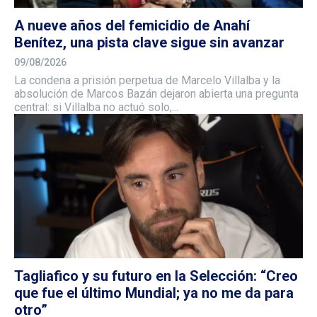
A nueve años del femicidio de Anahí
Benítez, una pista clave sigue sin avanzar
09/08/2026
La condena a prisión perpetua de Marcelo Villalba y la
absolución de Marcos Bazán dejaron abierta una pregunta
central: si Villalba no actuó solo,...
Tagliafico y su futuro en la Selección: “Creo
que fue el último Mundial; ya no me da para
otro”