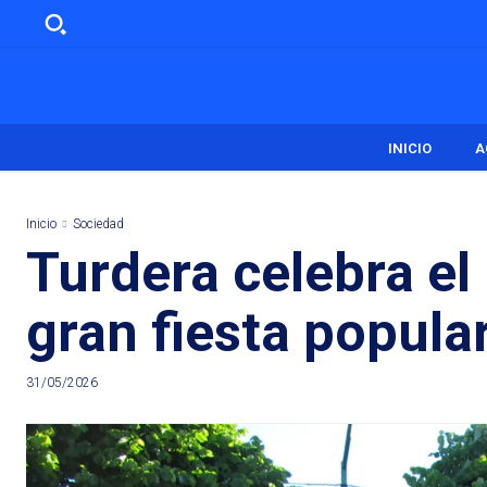
INICIO
A
Inicio
Sociedad
Turdera celebra el 
gran fiesta popula
31/05/2026