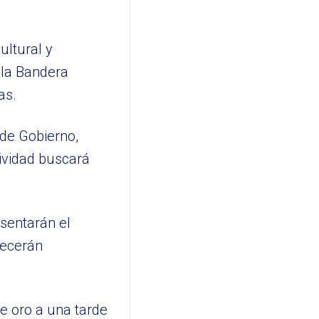
ultural y
 la Bandera
as.
 de Gobierno,
tividad buscará
esentarán el
recerán
de oro a una tarde