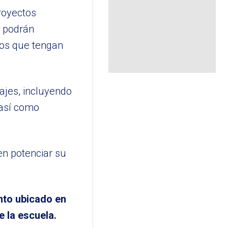
proyectos
n podrán
cos que tengan
ajes, incluyendo
 así como
en potenciar su
ento ubicado en
 la escuela.