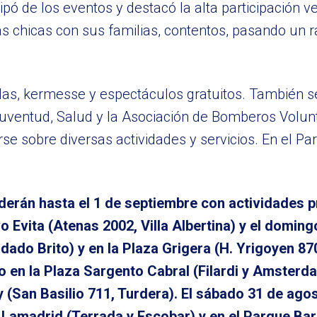
ipó de los eventos y destacó la alta participación v
s chicas con sus familias, contentos, pasando un rat
das, kermesse y espectáculos gratuitos. También s
Juventud, Salud y la Asociación de Bomberos Volu
se sobre diversas actividades y servicios. En el P
enderán hasta el 1 de septiembre con actividades
 Evita (Atenas 2002, Villa Albertina) y el doming
ado Brito) y en la Plaza Grigera (H. Yrigoyen 87
en la Plaza Sargento Cabral (Filardi y Amsterda
 (San Basilio 711, Turdera). El sábado 31 de ago
a Lamadrid (Terrada y Escobar) y en el Parque Bar