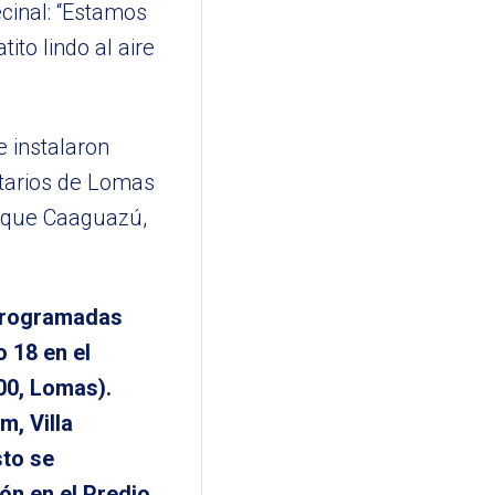
ecinal: “Estamos
ito lindo al aire
e instalaron
ntarios de Lomas
arque Caaguazú,
 programadas
o 18 en el
00, Lomas).
m, Villa
sto se
ón en el Predio