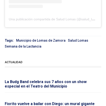
U
na publicación compartida de Salud Lomas (@salud_lomas)
Tags:
Municipio de Lomas de Zamora
Salud Lomas
Semana de la Lactancia
ACTUALIDAD
La Budg Band celebra sus 7 años con un show
especial en el Teatro del Municipio
Fiorito vuelve a bailar con Diego: un mural gigante