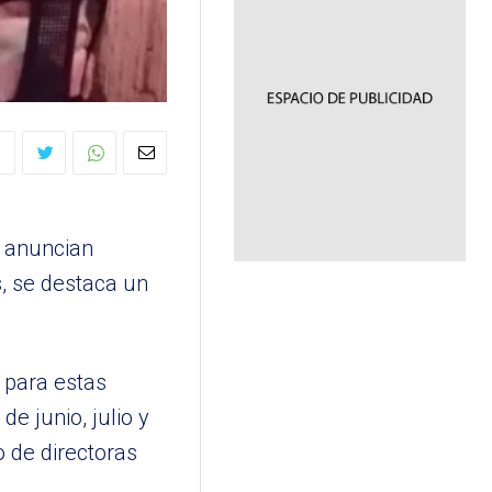
e anuncian
s, se destaca un
a para estas
e junio, julio y
o de directoras