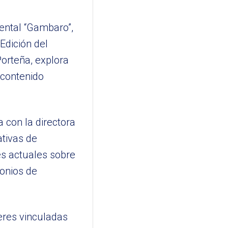
ental “Gambaro”,
Edición del
Porteña, explora
 contenido
 con la directora
ativas de
es actuales sobre
monios de
eres vinculadas