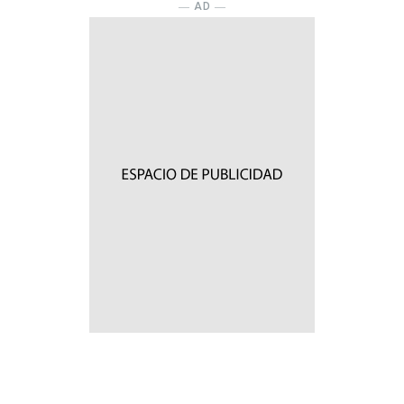
― AD ―