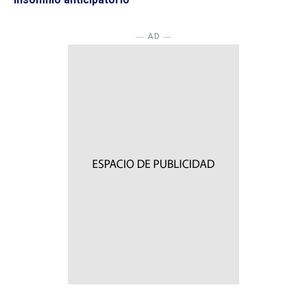
― AD ―