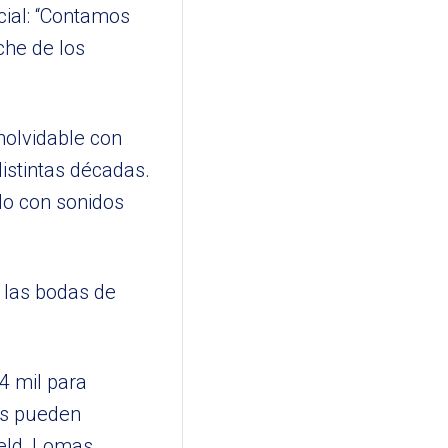
cial: “Contamos
che de los
nolvidable con
distintas décadas.
ilo con sonidos
 las bodas de
$4 mil para
as pueden
eld, Lomas,