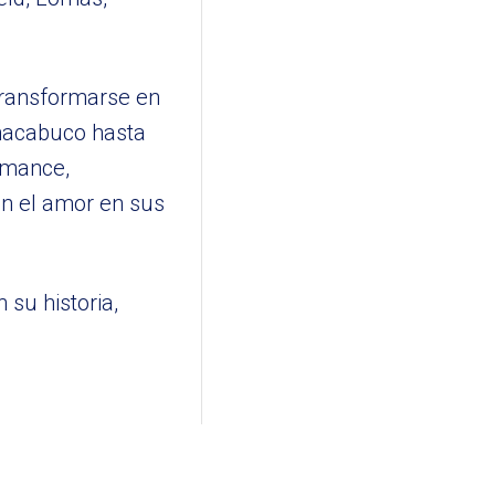
transformarse en
Chacabuco hasta
omance,
on el amor en sus
 su historia,