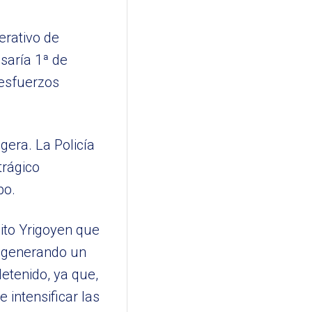
erativo de
saría 1ª de
esfuerzos
gera. La Policía
trágico
po.
lito Yrigoyen que
, generando un
etenido, ya que,
 intensificar las