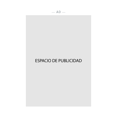
― AD ―