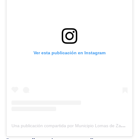
Ver esta publicación en Instagram
U
na publicación compartida por Municipio Lomas de Zamora (@municipioldz)