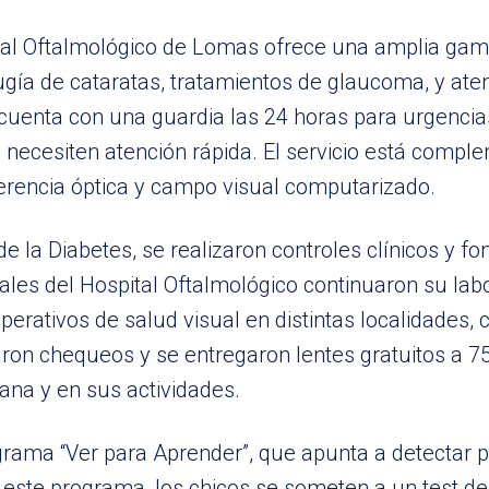
tal Oftalmológico de Lomas ofrece una amplia gama
rugía de cataratas, tratamientos de glaucoma, y ate
cuenta con una guardia las 24 horas para urgencias
 necesiten atención rápida. El servicio está comp
rencia óptica y campo visual computarizado.
e la Diabetes, se realizaron controles clínicos y fo
nales del Hospital Oftalmológico continuaron su labo
erativos de salud visual en distintas localidades,
aron chequeos y se entregaron lentes gratuitos a 7
ana y en sus actividades.
ograma “Ver para Aprender”, que apunta a detectar
n este programa, los chicos se someten a un test de 