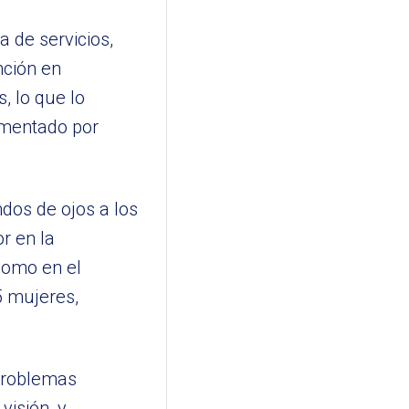
 de servicios,
nción en
, lo que lo
lementado por
ndos de ojos a los
r en la
 como en el
5 mujeres,
 problemas
visión, y