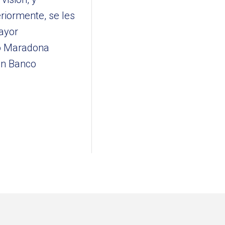
riormente, se les
ayor
go Maradona
ión Banco