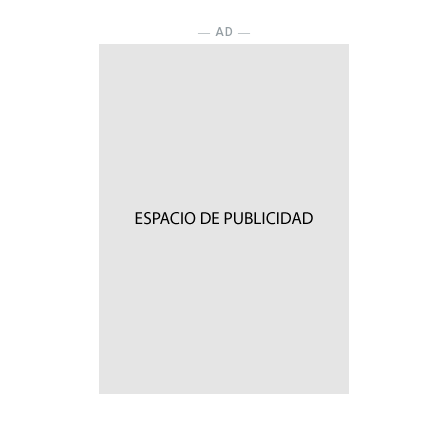
― AD ―