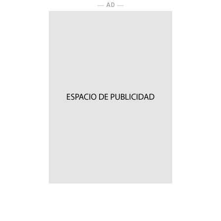
― AD ―