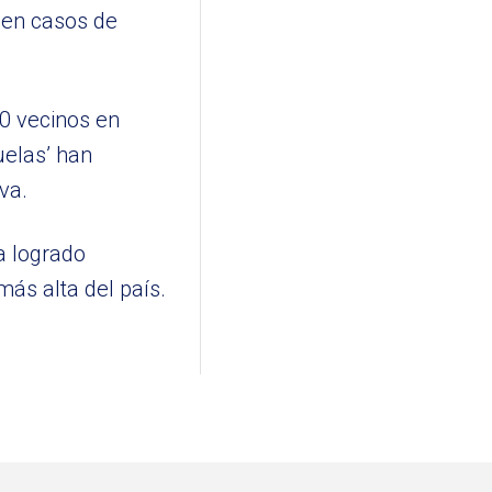
a en casos de
00 vecinos en
uelas’ han
va.
a logrado
más alta del país.