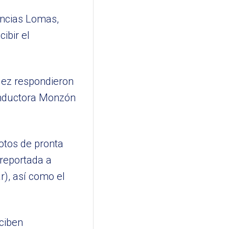
encias Lomas,
ibir el
quez respondieron
conductora Monzón
otos de pronta
 reportada a
r), así como el
eciben