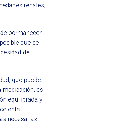
medades renales,
uede permanecer
 posible que se
necesidad de
medad, que puede
a medicación, es
ón equilibrada y
xcelente
as necesarias