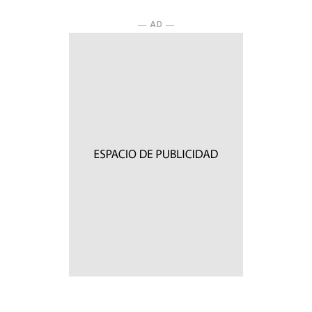
― AD ―