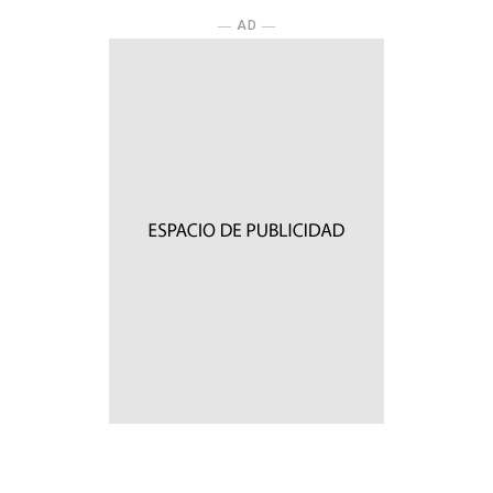
― AD ―