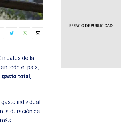
ún datos de la
 en todo el país,
l gasto total,
gasto individual
n la duración de
n más