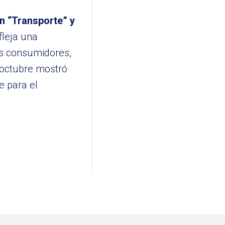
n “Transporte” y
fleja una
os consumidores,
n octubre mostró
e para el