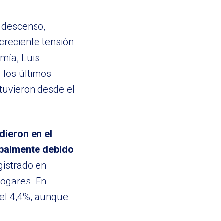
e descenso,
creciente tensión
omía, Luis
 los últimos
stuvieron desde el
dieron en el
cipalmente debido
gistrado en
hogares. En
del 4,4%, aunque