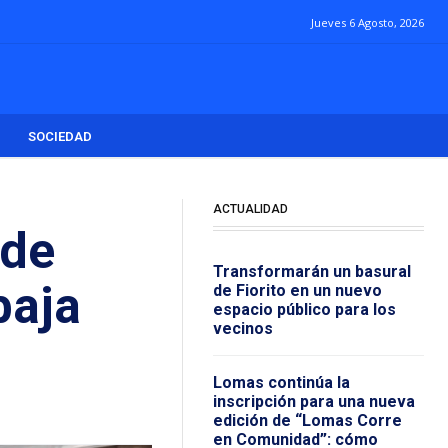
Jueves 6 Agosto, 2026
SOCIEDAD
ACTUALIDAD
 de
Transformarán un basural
baja
de Fiorito en un nuevo
espacio público para los
vecinos
Lomas continúa la
inscripción para una nueva
edición de “Lomas Corre
en Comunidad”: cómo