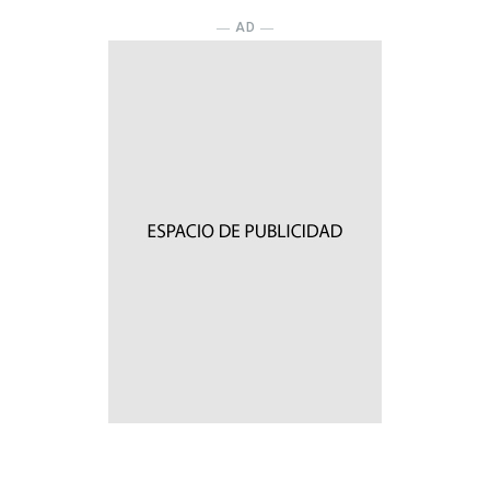
― AD ―