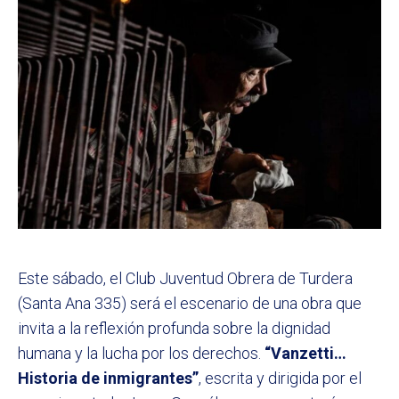
Este sábado, el Club Juventud Obrera de Turdera
(Santa Ana 335) será el escenario de una obra que
invita a la reflexión profunda sobre la dignidad
humana y la lucha por los derechos.
“Vanzetti…
Historia de inmigrantes”
, escrita y dirigida por el