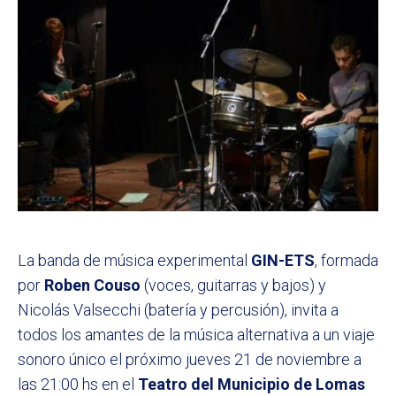
La banda de música experimental
GIN-ETS
, formada
por
Roben Couso
(voces, guitarras y bajos) y
Nicolás Valsecchi (batería y percusión), invita a
todos los amantes de la música alternativa a un viaje
sonoro único el próximo jueves 21 de noviembre a
las 21:00 hs en el
Teatro del Municipio de Lomas