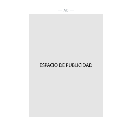
― AD ―