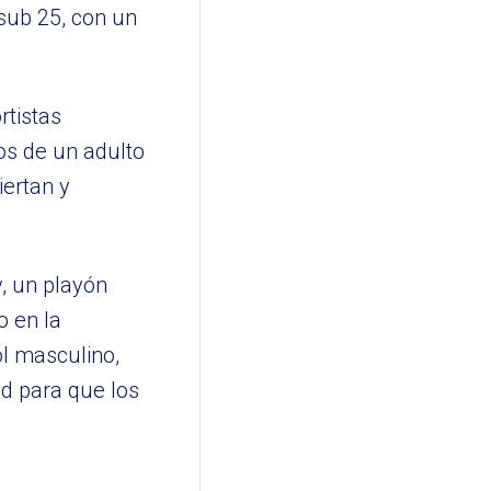
 sub 25, con un
rtistas
os de un adulto
iertan y
y, un playón
o en la
l masculino,
d para que los