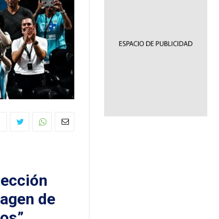
lección
magen de
os”.