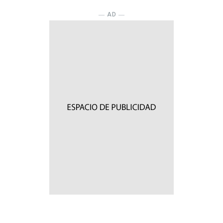
― AD ―