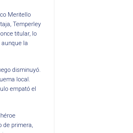
co Meritello
ntaja, Temperley
ce titular, lo
, aunque la
juego disminuyó.
uema local.
gulo empató el
 héroe
o de primera,