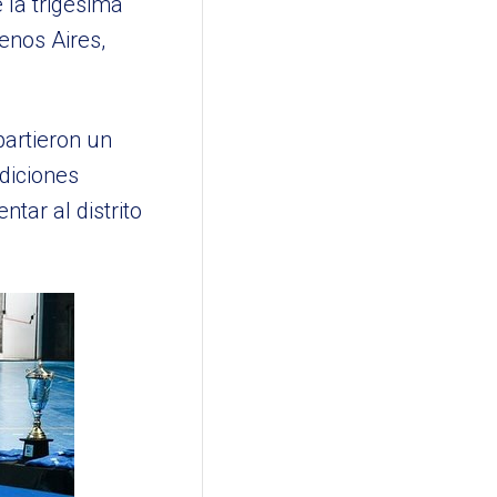
 la trigésima
enos Aires,
partieron un
diciones
tar al distrito