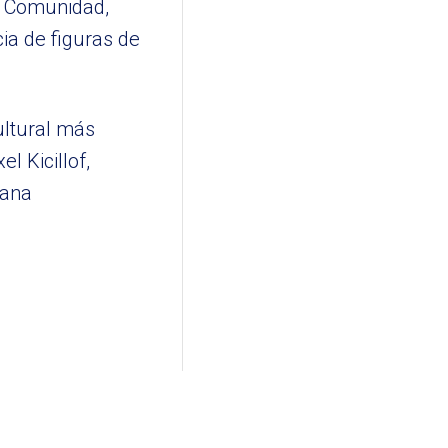
la Comunidad,
ia de figuras de
ultural más
l Kicillof,
sana