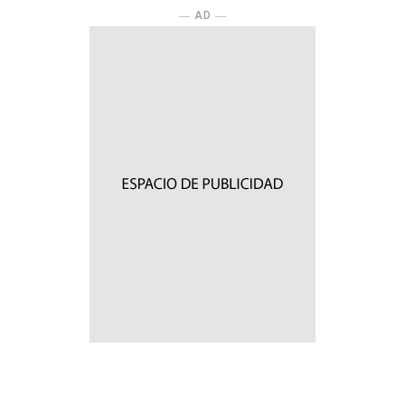
― AD ―