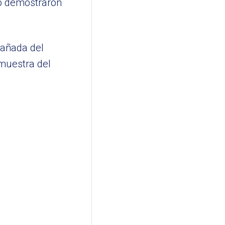
lo demostraron
pañada del
muestra del