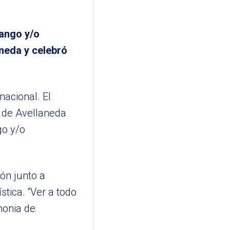
ango y/o
aneda y celebró
nacional. El
 de Avellaneda
go y/o
ión junto a
stica. “Ver a todo
monia de