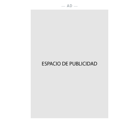
― AD ―