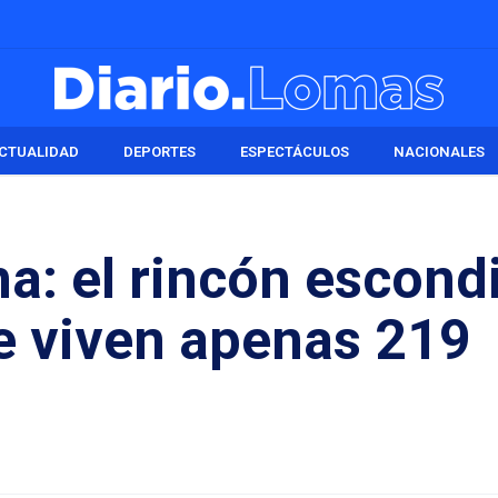
CTUALIDAD
DEPORTES
ESPECTÁCULOS
NACIONALES
na: el rincón escond
e viven apenas 219