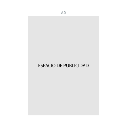
― AD ―