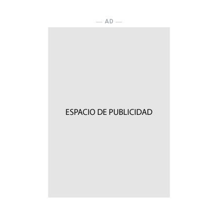
― AD ―