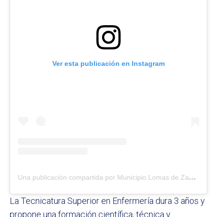
Ver esta publicación en Instagram
U
na publicación compartida por Municipio Lomas de Zamora (@municipioldz)
La Tecnicatura Superior en Enfermería dura 3 años y
propone una formación científica, técnica y