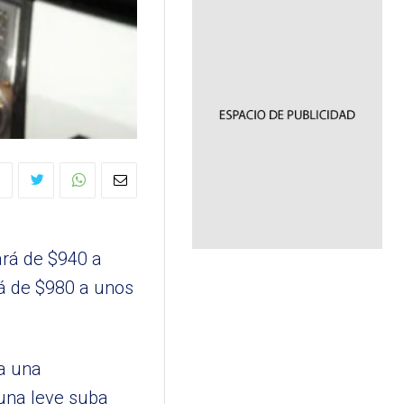
ará de $940 a
rá de $980 a unos
 a una
 una leve suba