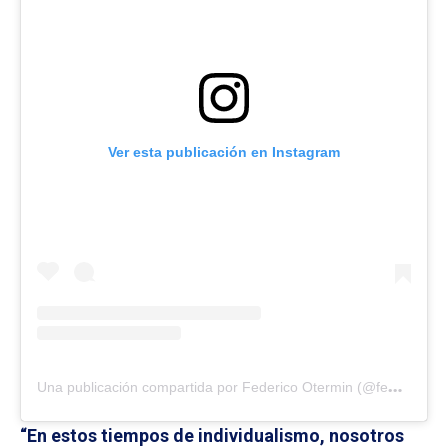
Ver esta publicación en Instagram
U
na publicación compartida por Federico Otermin (@federico.otermin)
“En estos tiempos de individualismo, nosotros