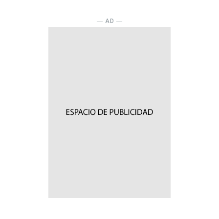
― AD ―