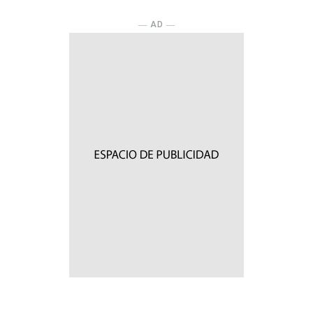
― AD ―