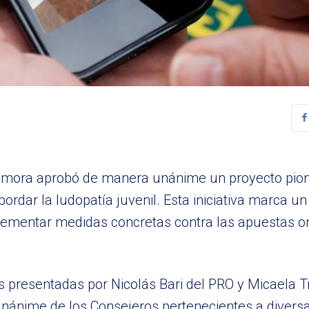
Zamora aprobó de manera unánime un proyecto pion
ordar la ludopatía juvenil. Esta iniciativa marca un 
lementar medidas concretas contra las apuestas on
as presentadas por Nicolás Bari del PRO y Micaela T
unánime de los Consejeros pertenecientes a divers