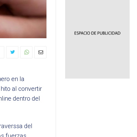
ero en la
hito al convertir
line dentro del
raverssa del
as fuerzas