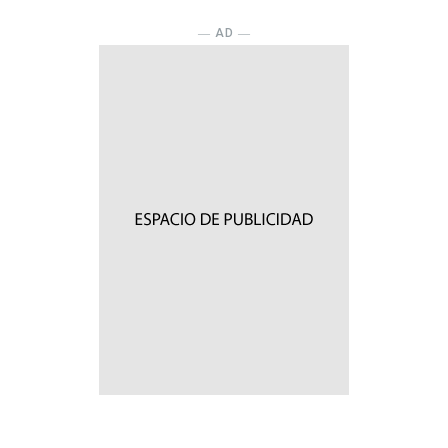
― AD ―