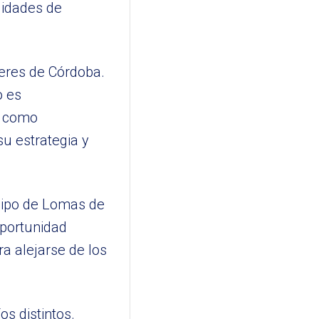
lidades de
leres de Córdoba.
o es
a como
u estrategia y
quipo de Lomas de
oportunidad
ra alejarse de los
os distintos.